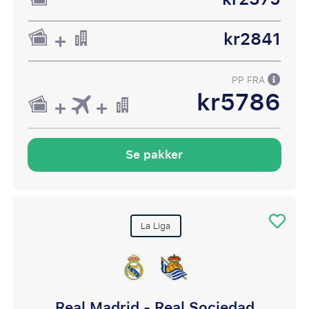
kr2841
PP FRA
kr5786
Se pakker
La Liga
Real Madrid - Real Sociedad