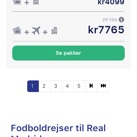
kr4099
PP FRA
kr7765
Se pakker
1
2
3
4
5
Fodboldrejser til Real