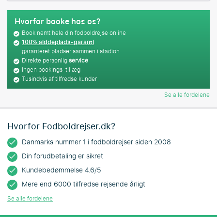
Hvorfor booke hos os?
Book nemt hele din fodboldrejse online
100% siddeplads-garanti
garanteret pladser sammen i stadion
Direkte personlig
service
Ingen bookings-tillæg
Tusindvis af tilfredse kunder
Se alle fordelene
Hvorfor Fodboldrejser.dk?
Danmarks nummer 1 i fodboldrejser siden 2008
Din forudbetaling er sikret
Kundebedømmelse 4.6/5
Mere end 6000 tilfredse rejsende årligt
Se alle fordelene