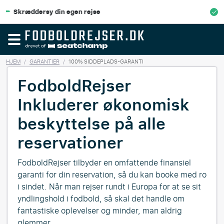
egen rejse
100% Økonomisk besk
HJEM
/
GARANTIER
/
100% SIDDEPLADS-GARANTI
FodboldRejser
Inkluderer økonomisk
beskyttelse på alle
reservationer
FodboldRejser tilbyder en omfattende finansiel
garanti for din reservation, så du kan booke med ro
i sindet. Når man rejser rundt i Europa for at se sit
yndlingshold i fodbold, så skal det handle om
fantastiske oplevelser og minder, man aldrig
glemmer.