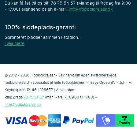
Du kan få fat på os på: 78 75 54 57 (Mandag til fredag fra 9:00
- 17:00) eller send os en e-mail:
info@fodboldrejser.dk
100% siddeplads-garanti
Garanteret pladser sammen i stadion.
Læs mere
© 2012 - 2026, Fodboldrejser - Lav nemt din egen skræddersyede
fodboldrejse din specialist til hele fodboldrejsen - TravelGroep BV - John M.
Keynesplein 12-46 | 1066EP | Amsterdam
Ring gratis
78 75 54 57
(man. - fre. kl. 09.00 til 17.00) -
info@fodboldrejser.dk