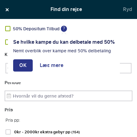
×
100% Økonomisk beskyttelse
Find din rejse
Ryd
?
50% Depositum Tilbud
Se hvilke kampe du kan delbetale med 50%
Tilbud
Nemt overblik over kampe med 50% delbetaling
FIND DIN FORETRUKNE
Klub
OK
FODBOLDREJSE
Læs mere
Periode
Sorter efter:
Filtre
Pris
Pris pp:
0kr - 2000kr ekstra gebyr pp
Ombookingsgaranti
(154)