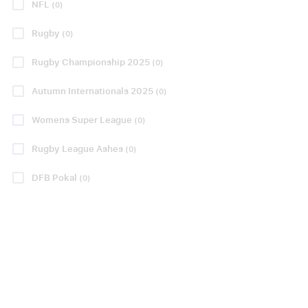
kr1615
kr969
NFL
(0)
PP FRA
PP FRA
kr1838
Rugby
kr1331
(0)
Rugby Championship 2025
(0)
Se pakker
Se pakker
Autumn Internationals 2025
(0)
SERIE A
PREMIER LEAGUE
Womens Super League
(0)
Rugby League Ashes
(0)
DFB Pokal
(0)
Bologna FC -
Fulham FC -
Lazio Roma
Chelsea FC
mandag 24 aug.
18:30
mandag 24 aug.
20:00
BEKRÆFTET DATO
BEKRÆFTET DATO
Stadio Renato Dall'Ara,
Craven Cottage, London
Bologna
Kun få billetter
tilbage