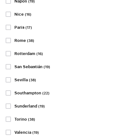
Napoli
(19)
Groningen
City - AFC
Bournemouth
Nice
(16)
22 eller 23 august
søndag 23 aug.
14:00
Philips Stadium,
Paris
(17)
Eindhoven
BEKRÆFTET DATO
Rome
Etihad Stadium,
(38)
Manchester
PP FRA
kr808
Rotterdam
(16)
PP FRA
kr1454
PP FRA
San Sebastián
(19)
kr1594
Sevilla
PP FRA
(38)
PP FRA
kr1686
kr4474
kr1500
Southampton
(22)
PP FRA
kr4849
Sunderland
(19)
kr4663
Torino
(38)
Se pakker
Se pakker
Valencia
(19)