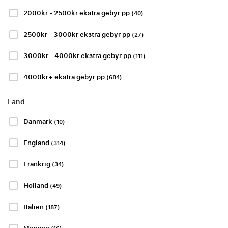
2000kr - 2500kr ekstra gebyr pp
(40)
Vis flere
2500kr - 3000kr ekstra gebyr pp
(27)
3000kr - 4000kr ekstra gebyr pp
(111)
4000kr+ ekstra gebyr pp
SERIE A
LA LIGA
(684)
Land
Danmark
(10)
Inter Milan -
Valencia CF -
England
(314)
AC Monza
Celta de Vigo
Frankrig
(34)
lørdag 22 aug.
18:30
lørdag 22 aug.
19:30
BEKRÆFTET DATO
BEKRÆFTET DATO
Holland
(49)
Stadio Giuseppe
Estadio Mestalla,
Meazza, Milano
Valencia
Italien
(187)