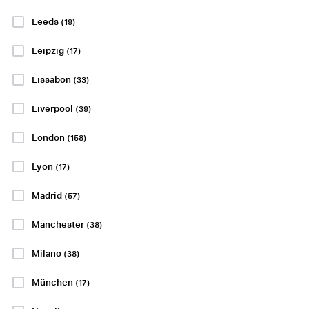
Rayo Vallecano
Rangers FC -
- Deportivo
St. Mirren
Leeds
(19)
Alavés
22 eller 23 august
Leipzig
(17)
22 eller 23 august
Ibrox Stadium, Glasgow
Estadio de Vallecas,
Lissabon
(33)
Madrid
PP FRA
kr1023
Liverpool
(39)
PP FRA
London
kr2154
(158)
Lyon
(17)
Se pakker
KOMMER SNART
Madrid
(57)
EREDIVISIE
PREMIER LEAGUE
Manchester
(38)
Milano
(38)
München
(17)
PSV - FC
Manchester