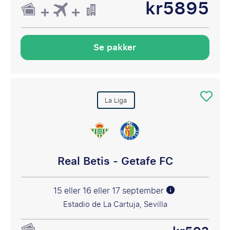
kr5895
Se pakker
La Liga
Real Betis - Getafe FC
15 eller 16 eller 17 september
Estadio de La Cartuja, Sevilla