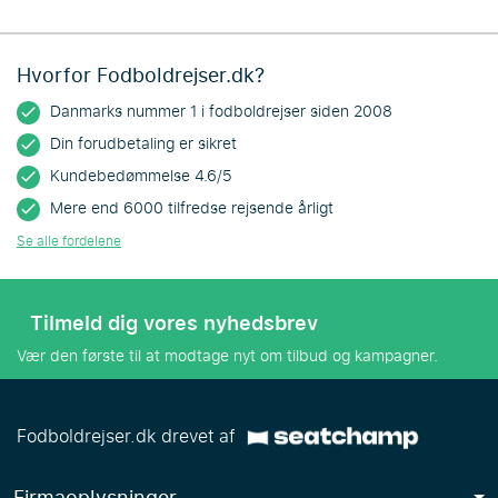
Hvorfor Fodboldrejser.dk?
Danmarks nummer 1 i fodboldrejser siden 2008
Din forudbetaling er sikret
Kundebedømmelse 4.6/5
Mere end 6000 tilfredse rejsende årligt
Se alle fordelene
Tilmeld dig vores nyhedsbrev
Vær den første til at modtage nyt om tilbud og kampagner.
Fodboldrejser.dk drevet af
Firmaoplysninger