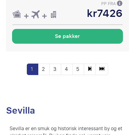
PP FRA
kr7426
Se pakker
1
2
3
4
5
Sevilla
Sevilla er en smuk og historisk interessant by og et