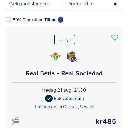
Sorter efter:
Vælg modstandere
?
50% Depositum Tilbud
La Liga
Real Betis - Real Sociedad
fredag 21 aug.
21:00
Bekræftet dato
Estadio de La Cartuja, Sevilla
kr485