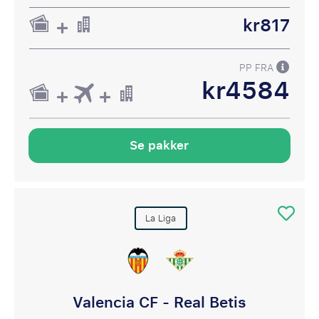
kr817
PP FRA
kr4584
Se pakker
La Liga
Valencia CF - Real Betis