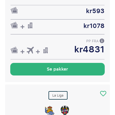
kr593
kr1078
PP FRA
kr4831
Se pakker
La Liga