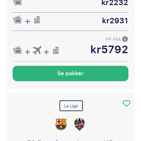
kr2232
kr2931
PP FRA
kr5792
Se pakker
La Liga