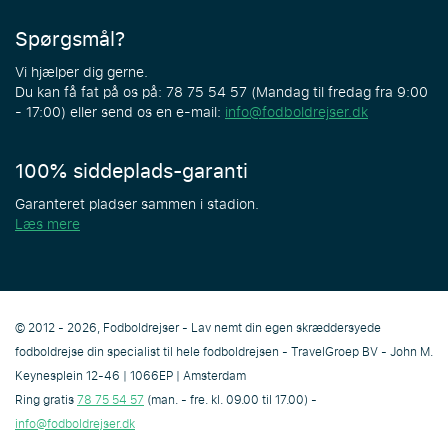
Spørgsmål?
Vi hjælper dig gerne.
Du kan få fat på os på: 78 75 54 57 (Mandag til fredag fra 9:00
- 17:00) eller send os en e-mail:
info@fodboldrejser.dk
100% siddeplads-garanti
Garanteret pladser sammen i stadion.
Læs mere
© 2012 - 2026, Fodboldrejser - Lav nemt din egen skræddersyede
fodboldrejse din specialist til hele fodboldrejsen - TravelGroep BV - John M.
Keynesplein 12-46 | 1066EP | Amsterdam
Ring gratis
78 75 54 57
(man. - fre. kl. 09.00 til 17.00) -
info@fodboldrejser.dk