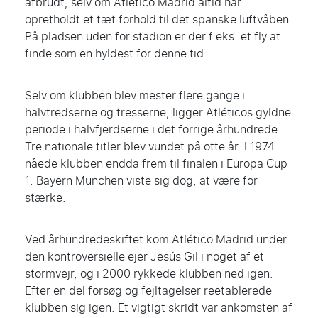
afbrudt, selv om Atlético Madrid altid har
opretholdt et tæt forhold til det spanske luftvåben.
På pladsen uden for stadion er der f.eks. et fly at
finde som en hyldest for denne tid.
Selv om klubben blev mester flere gange i
halvtredserne og tresserne, ligger Atléticos gyldne
periode i halvfjerdserne i det forrige århundrede.
Tre nationale titler blev vundet på otte år. I 1974
nåede klubben endda frem til finalen i Europa Cup
1. Bayern München viste sig dog, at være for
stærke.
Ved århundredeskiftet kom Atlético Madrid under
den kontroversielle ejer Jesús Gil i noget af et
stormvejr, og i 2000 rykkede klubben ned igen.
Efter en del forsøg og fejltagelser reetablerede
klubben sig igen. Et vigtigt skridt var ankomsten af