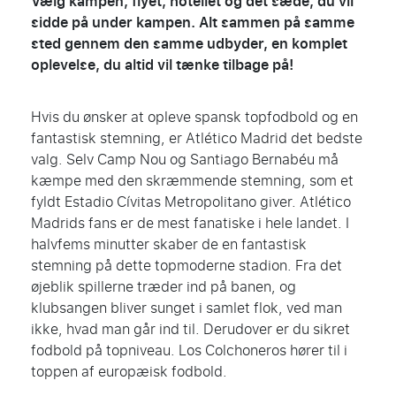
Vælg kampen, flyet, hotellet og det sæde, du vil
sidde på under kampen. Alt sammen på samme
sted gennem den samme udbyder, en komplet
oplevelse, du altid vil tænke tilbage på!
Hvis du ønsker at opleve spansk topfodbold og en
fantastisk stemning, er Atlético Madrid det bedste
valg. Selv Camp Nou og Santiago Bernabéu må
kæmpe med den skræmmende stemning, som et
fyldt Estadio Cívitas Metropolitano giver. Atlético
Madrids fans er de mest fanatiske i hele landet. I
halvfems minutter skaber de en fantastisk
stemning på dette topmoderne stadion. Fra det
øjeblik spillerne træder ind på banen, og
klubsangen bliver sunget i samlet flok, ved man
ikke, hvad man går ind til. Derudover er du sikret
fodbold på topniveau. Los Colchoneros hører til i
toppen af europæisk fodbold.