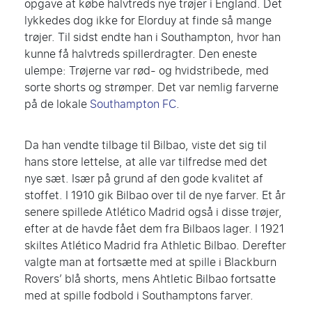
opgave at købe halvtreds nye trøjer i England. Det
lykkedes dog ikke for Elorduy at finde så mange
trøjer. Til sidst endte han i Southampton, hvor han
kunne få halvtreds spillerdragter. Den eneste
ulempe: Trøjerne var rød- og hvidstribede, med
sorte shorts og strømper. Det var nemlig farverne
på de lokale
Southampton FC
.
Da han vendte tilbage til Bilbao, viste det sig til
hans store lettelse, at alle var tilfredse med det
nye sæt. Især på grund af den gode kvalitet af
stoffet. I 1910 gik Bilbao over til de nye farver. Et år
senere spillede Atlético Madrid også i disse trøjer,
efter at de havde fået dem fra Bilbaos lager. I 1921
skiltes Atlético Madrid fra Athletic Bilbao. Derefter
valgte man at fortsætte med at spille i Blackburn
Rovers’ blå shorts, mens Ahtletic Bilbao fortsatte
med at spille fodbold i Southamptons farver.