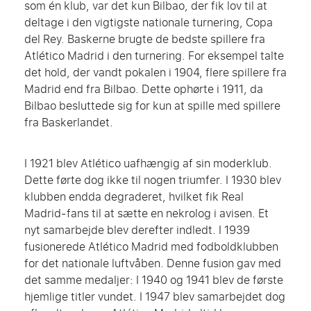
som én klub, var det kun Bilbao, der fik lov til at
deltage i den vigtigste nationale turnering, Copa
del Rey. Baskerne brugte de bedste spillere fra
Atlético Madrid i den turnering. For eksempel talte
det hold, der vandt pokalen i 1904, flere spillere fra
Madrid end fra Bilbao. Dette ophørte i 1911, da
Bilbao besluttede sig for kun at spille med spillere
fra Baskerlandet.
I 1921 blev Atlético uafhængig af sin moderklub.
Dette førte dog ikke til nogen triumfer. I 1930 blev
klubben endda degraderet, hvilket fik Real
Madrid-fans til at sætte en nekrolog i avisen. Et
nyt samarbejde blev derefter indledt. I 1939
fusionerede Atlético Madrid med fodboldklubben
for det nationale luftvåben. Denne fusion gav med
det samme medaljer: I 1940 og 1941 blev de første
hjemlige titler vundet. I 1947 blev samarbejdet dog