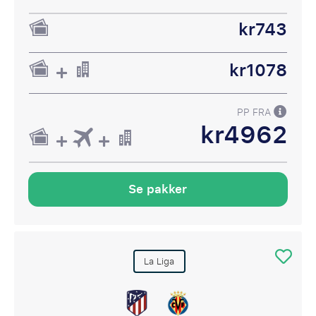
kr743
kr1078
PP FRA
kr4962
Se pakker
La Liga