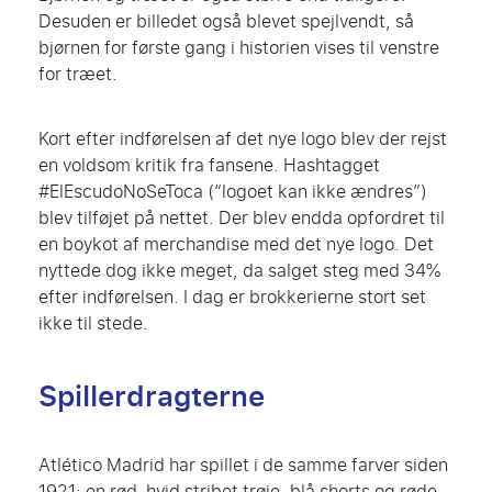
Desuden er billedet også blevet spejlvendt, så
bjørnen for første gang i historien vises til venstre
for træet.
Kort efter indførelsen af det nye logo blev der rejst
en voldsom kritik fra fansene. Hashtagget
#ElEscudoNoSeToca (“logoet kan ikke ændres”)
blev tilføjet på nettet. Der blev endda opfordret til
en boykot af merchandise med det nye logo. Det
nyttede dog ikke meget, da salget steg med 34%
efter indførelsen. I dag er brokkerierne stort set
ikke til stede.
Spillerdragterne
Atlético Madrid har spillet i de samme farver siden
1921: en rød-hvid stribet trøje, blå shorts og røde