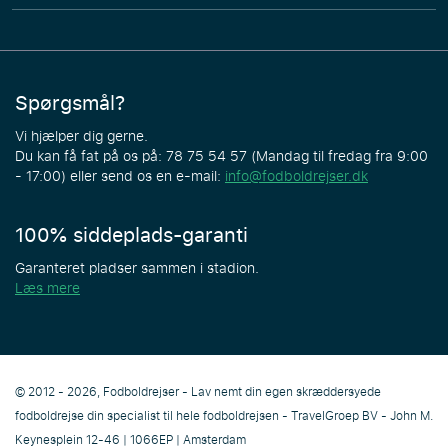
Spørgsmål?
Vi hjælper dig gerne.
Du kan få fat på os på: 78 75 54 57 (Mandag til fredag fra 9:00
- 17:00) eller send os en e-mail:
info@fodboldrejser.dk
100% siddeplads-garanti
Garanteret pladser sammen i stadion.
Læs mere
© 2012 - 2026, Fodboldrejser - Lav nemt din egen skræddersyede
fodboldrejse din specialist til hele fodboldrejsen - TravelGroep BV - John M.
Keynesplein 12-46 | 1066EP | Amsterdam