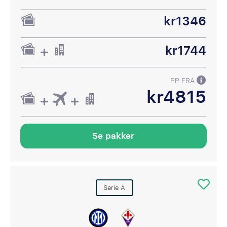
kr1346
kr1744
PP FRA
kr4815
Se pakker
Serie A