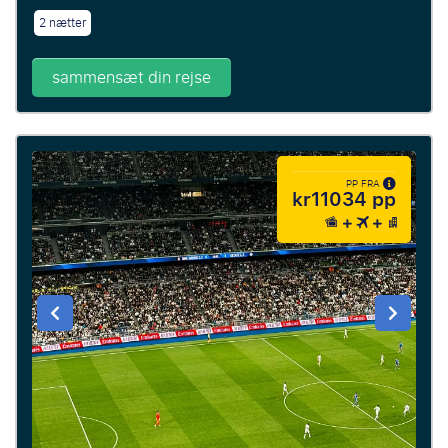
2 nætter
sammensæt din rejse
PP FRA
kr11034 pp