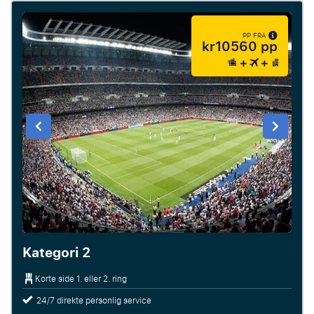
PP FRA
kr10560 pp
Kategori 2
Korte side 1. eller 2. ring
24/7 direkte personlig service