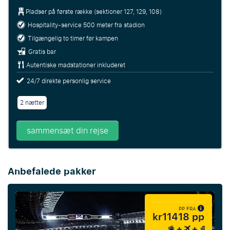
Pladser på første række (sektioner 127, 129, 108)
Hospitality-service 500 meter fra stadion
Tilgængelig to timer før kampen
Gratis bar
Autentiske madstationer inkluderet
24/7 direkte personlig service
2 nætter
sammensæt din rejse
Anbefalede pakker
PP FRA
kr11418 pp