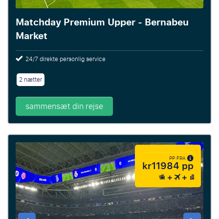
Matchday Premium Upper - Bernabeu
Market
24/7 direkte personlig service
2 nætter
sammensæt din rejse
PP FRA
kr11984 pp