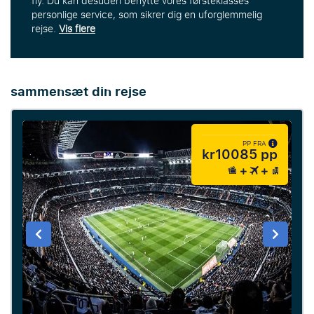
fly. Du kan desuden benytte vores førsteklasses
personlige service, som sikrer dig en uforglemmelig
rejse.
Vis flere
sammensæt din rejse
PP FRA
kr10085 pp