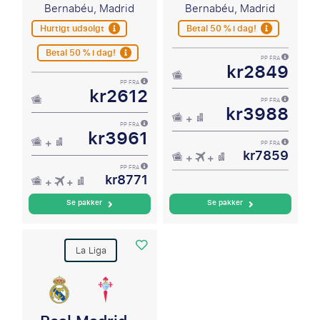
Bernabéu, Madrid
Bernabéu, Madrid
Hurtigt udsolgt
Betal 50 % i dag!
Betal 50 % i dag!
PP FRA
kr2849
PP FRA
kr2612
PP FRA
kr3988
PP FRA
kr3961
PP FRA
kr7859
PP FRA
kr8771
Se pakker
Se pakker
La Liga