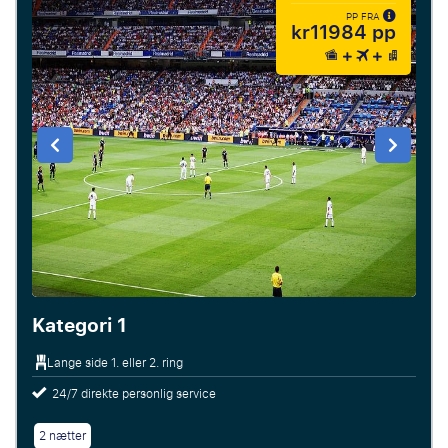
PP FRA
kr11984 pp
Kategori 1
Lange side 1. eller 2. ring
24/7 direkte personlig service
2 nætter