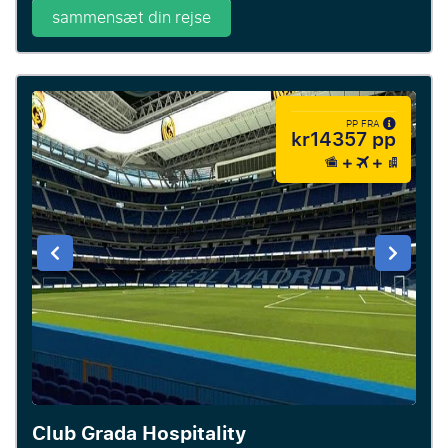
sammensæt din rejse
PP FRA
kr14357 pp
Club Grada Hospitality