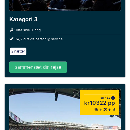
Kategori 3
Korte side 3. ring
24/7 direkte personlig service
2 nætter
sammensæt din rejse
PP FRA
kr10322 pp