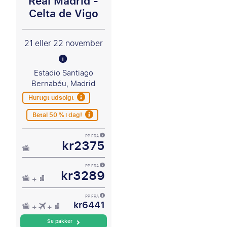
Real Madrid -
Celta de Vigo
21 eller 22 november
Estadio Santiago
Bernabéu, Madrid
Hurtigt udsolgt
Betal 50 % i dag!
PP FRA
kr2375
PP FRA
kr3289
PP FRA
kr6441
Se pakker