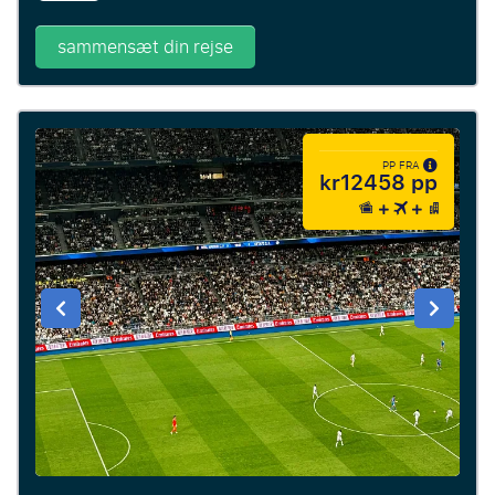
sammensæt din rejse
PP FRA
kr12458 pp