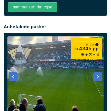
sammensæt din rejse
Anbefalede pakker
PP FRA
kr4345 pp