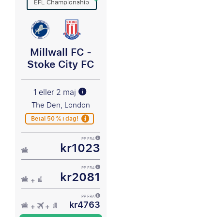
EFL Championship
Millwall FC -
Stoke City FC
1 eller 2 maj
The Den, London
Betal 50 % i dag!
PP FRA
kr1023
PP FRA
kr2081
PP FRA
kr4763