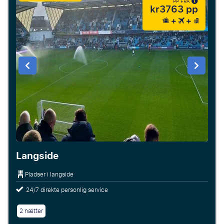
PP FRA
kr3763 pp
Langside
Pladser i langside
24/7 direkte personlig service
2 nætter