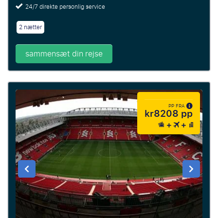
24/7 direkte personlig service
2 nætter
sammensæt din rejse
PP FRA
kr8208 pp