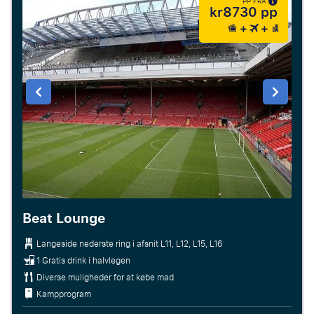
PP FRA
kr8730 pp
Beat Lounge
Langeside nederste ring i afsnit L11, L12, L15, L16
1 Gratis drink i halvlegen
Diverse muligheder for at købe mad
Kampprogram