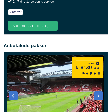
24/7 direkte personlig service
2 nætter
sammensæt din rejse
Anbefalede pakker
PP FRA
kr8130 pp