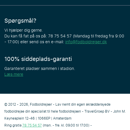
Spørgsmål?
Vi hjælper dig gerne.
Du kan få fat på os på: 78 75 54 57 (Mandag til fredag fra 9:00
- 17:00) eller send os en e-mail:
info@fodboldrejser.dk
100% siddeplads-garanti
Garanteret pladser sammen i stadion.
Læs mere
© 2012 - 2026, Fodboldrejser - Lav nemt din egen skræddersyede
fodboldrejse din specialist til hele fodboldrejsen - TravelGroep BV - John M.
Keynesplein 12-46 | 1066EP | Amsterdam
Ring gratis
78 75 54 57
(man. - fre. kl. 09.00 til 17.00) -