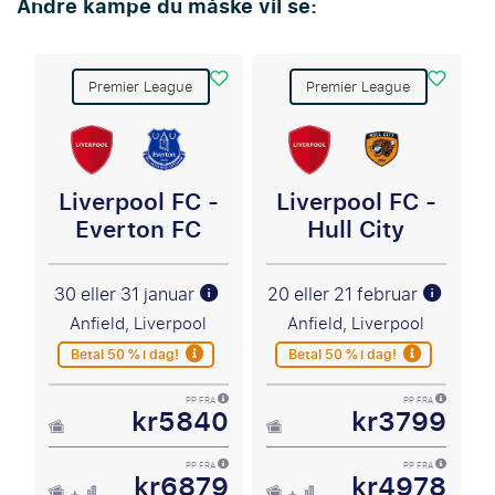
Andre kampe du måske vil se:
Premier League
Premier League
Liverpool FC -
Liverpool FC -
Everton FC
Hull City
30 eller 31 januar
20 eller 21 februar
Anfield, Liverpool
Anfield, Liverpool
Betal 50 % i dag!
Betal 50 % i dag!
PP FRA
PP FRA
kr5840
kr3799
PP FRA
PP FRA
kr6879
kr4978