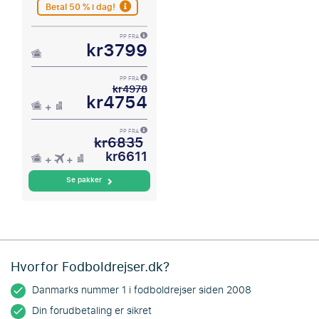
Betal 50 % i dag!
PP FRA
kr3799
PP FRA
kr4978
kr4754
PP FRA
kr6835
kr6611
Se pakker
Hvorfor Fodboldrejser.dk?
Danmarks nummer 1 i fodboldrejser siden 2008
Din forudbetaling er sikret