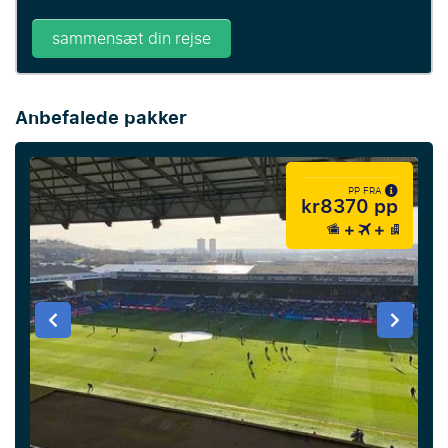
sammensæt din rejse
Anbefalede pakker
PP FRA
kr8370 pp