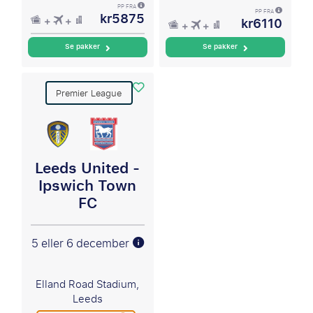
PP FRA
kr5875
PP FRA
kr6110
Se pakker
Se pakker
Premier League
Leeds United -
Ipswich Town
FC
5 eller 6 december
Elland Road Stadium,
Leeds