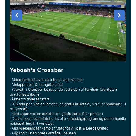
Yeboah's Crossbar
· Siddeplads på øvre østtribune ved mållinjen
· Afslappet bar & loungefacilitet
· Yeboah's Crossbar beliggende ved siden af Pavilion-faciliteten
overfor østtribunen
· Åbner to timer før start
· Drikkekupon ved ankomst til en gratis husets øl, vin eller sodavand (1
pr. person)
· Madkupon ved ankomst til en gratis tærte (1 pr. person)
· Gratis eksemplar af det officielle kampdagsprogram og den officielle
holdopstilling til hver gæst
· Analysebesøg før kamp af Matchday Host & Leeds United
· Adgang til stadionets område i pausen