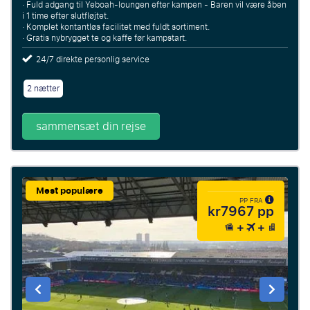
· Fuld adgang til Yeboah-loungen efter kampen - Baren vil være åben
i 1 time efter slutfløjtet.
· Komplet kontantløs facilitet med fuldt sortiment.
· Gratis nybrygget te og kaffe før kampstart.
24/7 direkte personlig service
2 nætter
sammensæt din rejse
Mest populære
PP FRA
kr7967 pp