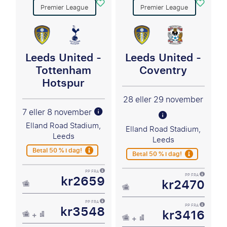
Premier League
Premier League
Leeds United -
Leeds United -
Tottenham
Coventry
Hotspur
28 eller 29 november
7 eller 8 november
Elland Road Stadium,
Elland Road Stadium,
Leeds
Leeds
Betal 50 % i dag!
Betal 50 % i dag!
PP FRA
kr2659
PP FRA
kr2470
PP FRA
kr3548
PP FRA
kr3416