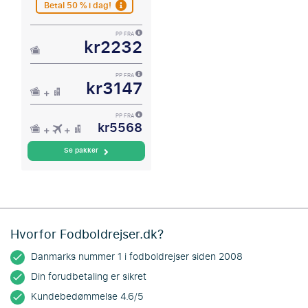
Betal 50 % i dag!
PP FRA
kr2232
PP FRA
kr3147
PP FRA
kr5568
Se pakker
Hvorfor Fodboldrejser.dk?
Danmarks nummer 1 i fodboldrejser siden 2008
Din forudbetaling er sikret
Kundebedømmelse 4.6/5