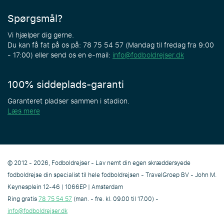
Spørgsmål?
Vi hjælper dig gerne.
Du kan få fat på os på: 78 75 54 57 (Mandag til fredag fra 9:00
- 17:00) eller send os en e-mail:
info@fodboldrejser.dk
100% siddeplads-garanti
Garanteret pladser sammen i stadion.
Læs mere
© 2012 - 2026, Fodboldrejser - Lav nemt din egen skræddersyede
fodboldrejse din specialist til hele fodboldrejsen - TravelGroep BV - John M.
Keynesplein 12-46 | 1066EP | Amsterdam
Ring gratis
78 75 54 57
(man. - fre. kl. 09.00 til 17.00) -
info@fodboldrejser.dk