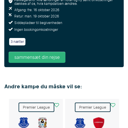
Pakkegaranti: Alle ændringer af hotel og fly samt omkostninger
dækkes af os, hvis kampdatoen ændres.
Afgang: fre. 16 oktober 2026
Retur: man. 19 oktober 2026
Siddepladser til begivenheden
Ingen bookingomkostninger
3 nætter
sammensæt din rejse
Andre kampe du måske vil se:
Premier League
Premier League