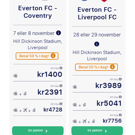
Everton FC -
Everton FC -
Coventry
Liverpool FC
7 eller 8 november
28 eller 29 november
Hill Dickinson Stadium,
Liverpool
Hill Dickinson Stadium,
Betal 50 % i dag!
Liverpool
Betal 50 % i dag!
PP FRA
kr1400
PP FRA
kr3989
PP FRA
kr2391
PP FRA
kr5041
PP FRA
kr4728
PP FRA
kr7756
Se pakker
Se pakker