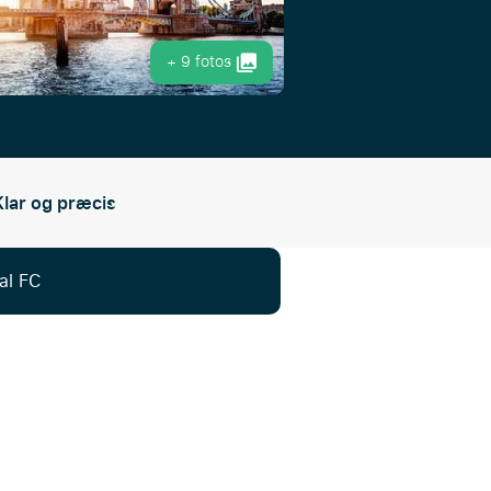
+ 9 fotos
Klar og præcis
al FC