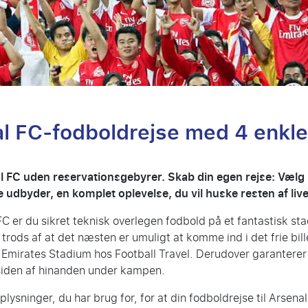
al FC-fodboldrejse med 4 enkle 
l FC uden reservationsgebyrer. Skab din egen rejse: Vælg k
byder, en komplet oplevelse, du vil huske resten af live
FC er du sikret teknisk overlegen fodbold på et fantastisk s
trods af at det næsten er umuligt at komme ind i det frie bille
på Emirates Stadium hos Football Travel. Derudover garanterer
 siden af hinanden under kampen.
plysninger, du har brug for, for at din fodboldrejse til Arsena