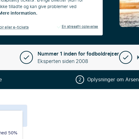
spitality tickets'. Øvrige billetter (kun for
kke tilladte og kan give problemer ved
Mere information.
En stressfri oplevelse
ir eller e-tickets
Nummer 1 inden for fodboldrejser
Eksperten siden 2008
e
2
Oplysninger om Arsen
Arsenal FC
 med 50%