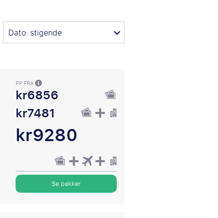
Dato: stigende
PP FRA
kr6856
kr7481
kr9280
Se pakker