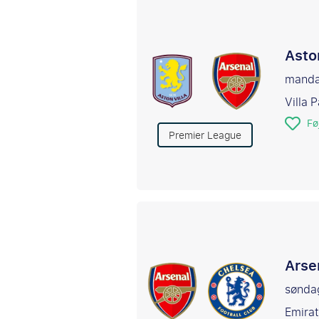
Asto
manda
Villa 
Føj
Premier League
Arse
sønda
Emirat