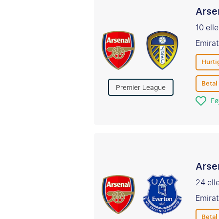
Arse
10 ell
Emirat
Hurti
Betal
Premier League
Føj
Arse
24 ell
Emirat
Betal