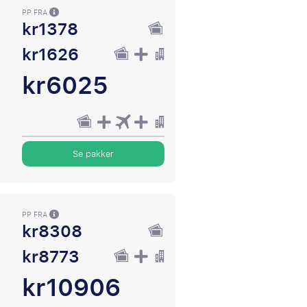
PP FRA
kr1378
kr1626
kr6025
Se pakker
PP FRA
kr8308
kr8773
kr10906