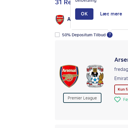
31 Rejser
delbetaling
OK
Læs mere
Arsenal FC
Vælg mod
vs
?
50% Depositum Tilbud
Arse
fredag
Emirat
Kun få
Premier League
Føj