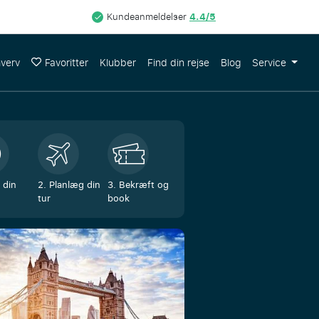
4.4/5
Kundeanmeldelser
hverv
Favoritter
Klubber
Find din rejse
Blog
Service
 din
2. Planlæg din
3. Bekræft og
tur
book