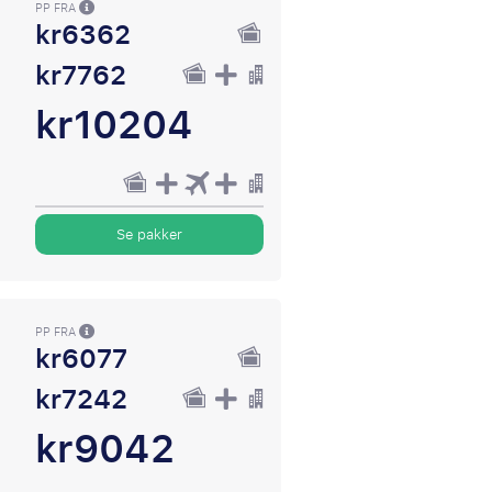
PP FRA
kr6362
kr7762
kr10204
Se pakker
PP FRA
kr6077
kr7242
kr9042