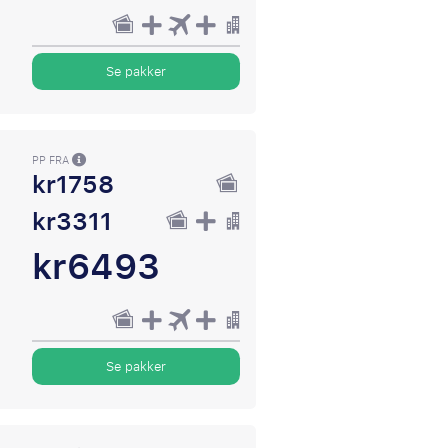
Se pakker
PP FRA
kr1758
kr3311
kr6493
Se pakker