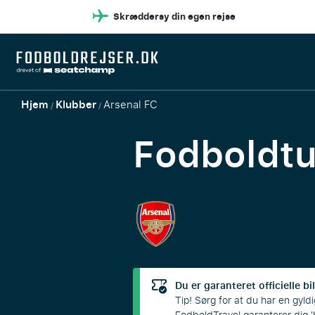
Skræddersy din egen rejse
Hjem
Klubber
Arsenal FC
/
/
Fodboldt
Du er garanteret officielle bil
Tip! Sørg for at du har en gyldig