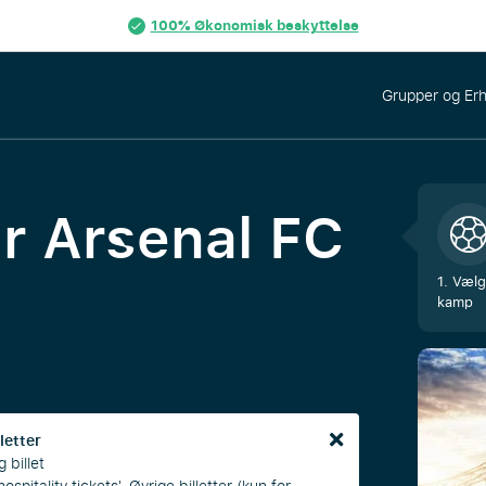
100% Økonomisk beskyttelse
Grupper og Er
ur
Arsenal FC
1. Vælg
kamp
letter
 billet