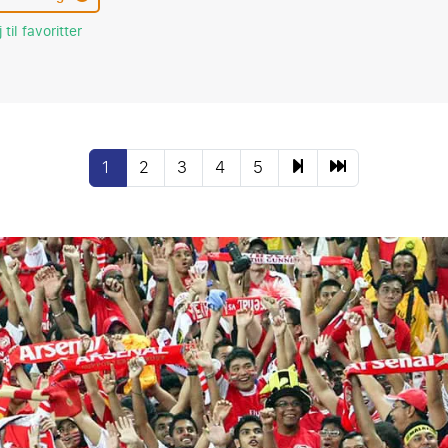
 til favoritter
1
2
3
4
5