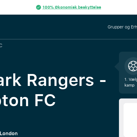
100% Økonomisk beskyttelse
Grupper og Er
C
rk Rangers -
1. Væl
kamp
ton FC
, London