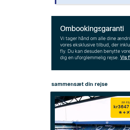
Ombookingsgaranti
Vi tager hånd om alle dine ændr
vores eksklusive tilbud, der ink
fly. Du kan desuden benytte vore
dig en uforglemmelig rejse.
Vis f
sammensæt din rejse
PP F
kr3647