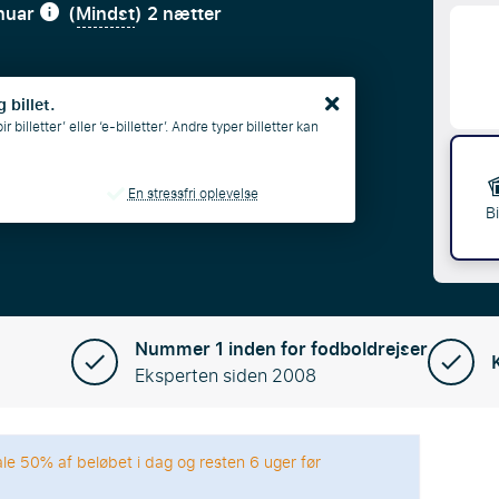
anuar
(
Mindst
) 2 nætter
 billet.
billetter’ eller ‘e-billetter’. Andre typer billetter kan
En stressfri oplevelse
Bi
Nummer 1 inden for fodboldrejser
Eksperten siden 2008
ale 50% af beløbet i dag og resten 6 uger før