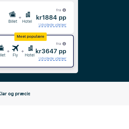
fra
kr1884 pp
+
Billet
Hotel
Udvidede ydelser
Mest populære
fra
kr3647 pp
+
+
llet
Fly
Hotel
Udvidede ydelser
Klar og præcis