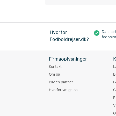
Hvorfor
Danmark
fodboldr
Fodboldrejser.dk?
Firmaoplysninger
K
Kontakt
L
Om os
B
Bliv en partner
F
Hvorfor vælge os
G
P
V
G