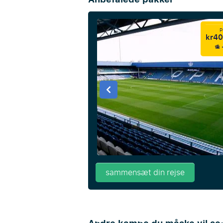
P
kr40
sammensæt din rejse