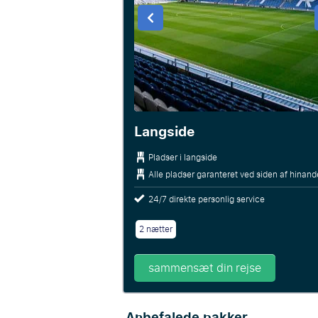
Langside
Pladser i langside
Alle pladser garanteret ved siden af hinan
24/7 direkte personlig service
2 nætter
sammensæt din rejse
Anbefalede pakker