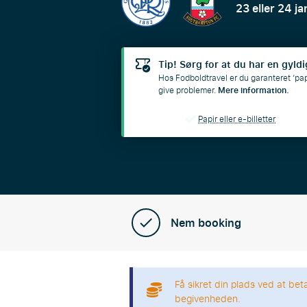
23 eller 24 j
Tip! Sørg for at du har en gyldig
Hos Fodboldtravel er du garanteret ‘papir 
give problemer.
Mere information.
Papir eller e-billetter
Nem booking
Få sikret din plads ved at bet
begivenheden.