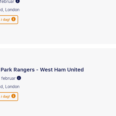
4 februar
ad, London
 i dag!
Park Rangers - West Ham United
8 februar
ad, London
 i dag!