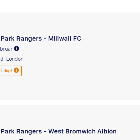
:
Park Rangers - Millwall FC
februar
ad, London
 i dag!
Park Rangers - West Bromwich Albion