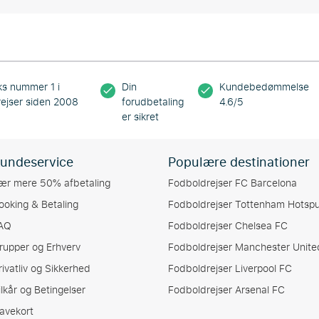
s nummer 1 i
Din
Kundebedømmelse
ejser siden 2008
forudbetaling
4.6/5
er sikret
undeservice
Populære destinationer
ær mere 50% afbetaling
Fodboldrejser FC Barcelona
ooking & Betaling
Fodboldrejser Tottenham Hotspu
AQ
Fodboldrejser Chelsea FC
rupper og Erhverv
Fodboldrejser Manchester Unite
rivatliv og Sikkerhed
Fodboldrejser Liverpool FC
ilkår og Betingelser
Fodboldrejser Arsenal FC
avekort