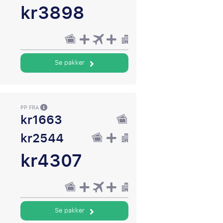
kr3898
Se pakker
PP FRA
kr1663
kr2544
kr4307
Se pakker