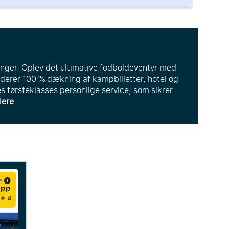
inger. Oplev det ultimative fodboldeventyr med
luderer 100 % dækning af kampbilletter, hotel og
s førsteklasses personlige service, som sikrer
lere
RA
 pp