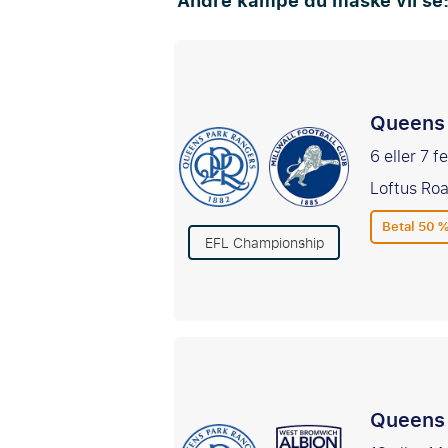
Andre kampe du måske vil se
Queens 
6 eller 7 
Loftus Ro
Betal 50 %
EFL Championship
Queens 