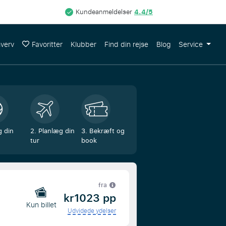
4.4/5
Kundeanmeldelser
hverv
Favoritter
Klubber
Find din rejse
Blog
Service
g din
2. Planlæg din
3. Bekræft og
tur
book
fra
kr1023 pp
Kun billet
Udvidede ydelser